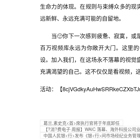
生命力的体现。在规则与束缚众多的现
远新鲜、永远充满可能的自留地。
当🙂你下一次感到疲惫、寂寞，或
百万视频库永远为你敞开大门。这里的
设。加入我们，在这场永不落幕的视觉
充满渴望的自己。这不仅仅是看视频，
活动：【
8cjVGdkyAuHwSRRkeCZXbTJ
葛兰,素史克<首>席执行官将于年底卸任
【?消?费电子·周报】WAIC 落幕、海外科技公司
中国人民银<行>发布《银<行>间市场经纪业务管