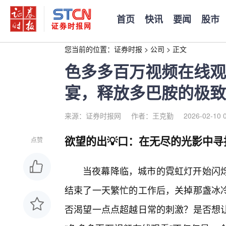
首页
快讯
要闻
股市
您当前的位置：
证券时报
>
公司
>
正文
色多多百万视频在线观
宴，释放多巴胺的极致
来源：证券时报网
作者：王克勤
2026-02-10 
欲望的出💡口：在无尽的光影中寻
点赞
当夜幕降临，城市的霓虹灯开始闪
结束了一天繁忙的工作后，关掉那盏冰冷
否渴望一点点超越日常的刺激？是否想